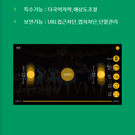
특수기능 : 다국어자막,해상도조절
보안기능 : URL접근차단,캡처차단,단말관리