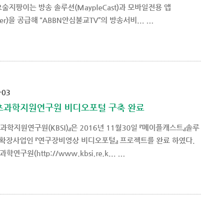
요술지팡이는 방송 솔루션(MaypleCast)과 모바일전용 앱
ayer)을 공급해 “ABBN안심불교TV”의 방송서비... ...
-03
초과학지원연구원 비디오포털 구축 완료
과학지원연구원(KBSI)』은 2016년 11월30일 『메이플캐스트』솔루
 확장사업인 『연구장비영상 비디오포털』 프로젝트를 완료 하였다.
연구원(http://www.kbsi.re.k... ...