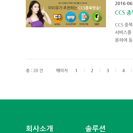
2016-06
CCS 
CCS 충북
서비스를 
용하여 동영
총 : 20 건
페이지
1
|
2
|
3
|
4
|
회사소개
솔루션